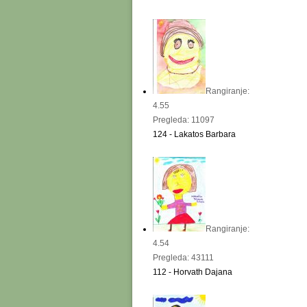
Rangiranje:
4.55
Pregleda: 11097
124 - Lakatos Barbara
Rangiranje:
4.54
Pregleda: 43111
112 - Horvath Dajana