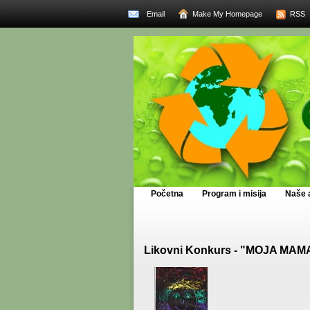
Email
Make My Homepage
RSS
Početna
Program i misija
Naše a
Likovni Konkurs - "MOJA MAM