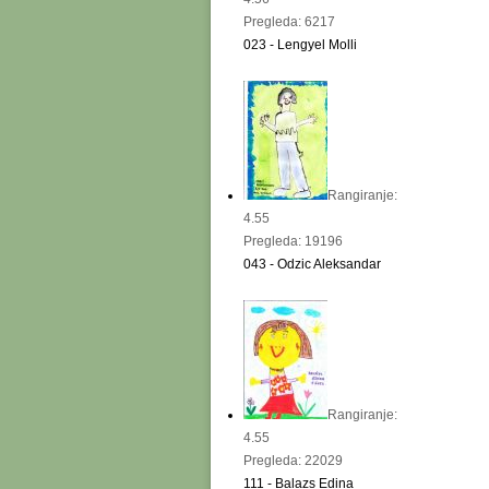
Pregleda: 6217
023 - Lengyel Molli
Rangiranje:
4.55
Pregleda: 19196
043 - Odzic Aleksandar
Rangiranje:
4.55
Pregleda: 22029
111 - Balazs Edina