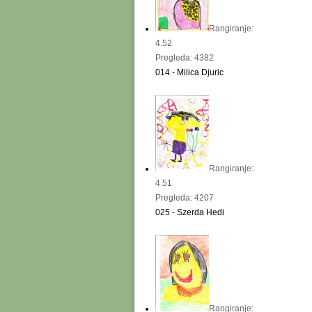
Rangiranje:
4.52
Pregleda: 4382
014 - Milica Djuric
Rangiranje:
4.51
Pregleda: 4207
025 - Szerda Hedi
Rangiranje: