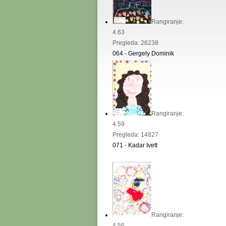
Rangiranje:
4.63
Pregleda: 26238
064 - Gergely Dominik
Rangiranje:
4.59
Pregleda: 14827
071 - Kadar Ivett
Rangiranje:
4.56