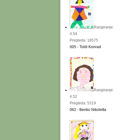
Rangiranje:
4.54
Pregleda: 18575
005 - Toldi Konrad
Rangiranje:
4.52
Pregleda: 5319
062 - Benko Nikoletta