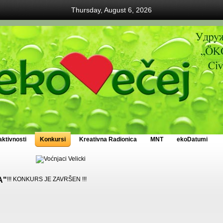
Thursday, August 6, 2026
ktivnosti
Konkursi
Kreativna Radionica
MNT
ekoDatumi
A"
!!! KONKURS JE ZAVRŠEN !!!