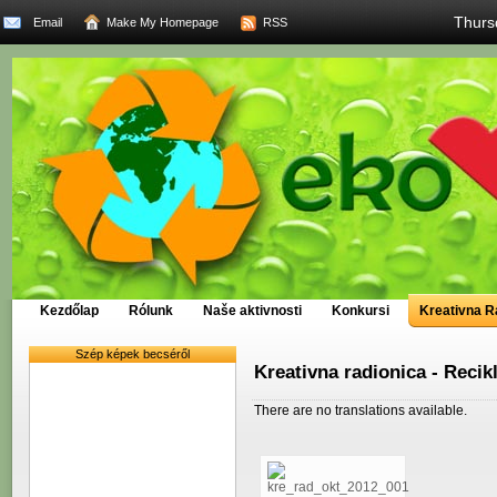
Thurs
Email
Make My Homepage
RSS
Kezdőlap
Rólunk
Naše aktivnosti
Konkursi
Kreativna R
Szép képek becséről
Kreativna radionica - Recikl
There are no translations available.