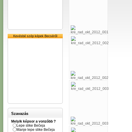
Kevésbé szép képek Becséről
Szavazás
Melyik képsor a vonzóbb ?
Lepe slike Bečeja
Manje lepe slike Bečeja