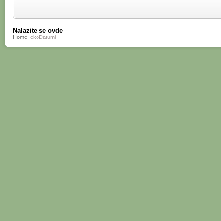
Nalazite se ovde
Home
ekoDatumi