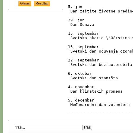
5. jun

 Dan zaštite životne sredine

29. jun

 Dan Dunava

15. septembar

 Svetska akcija \"Očistimo svet\"

16. septembar

 Svetski dan očuvanja ozonskog omotača

22. septembar

 Svetski dan bez automobila

6. oktobar

 Svetski dan staništa

4. novembar

 Dan klimatskih promena

5. decembar

 Međunarodni dan volontera