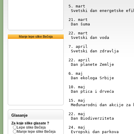
5. mart 

 Svetski dan energetske efikasnosti

21. mart

 Dan šuma

22. mart

Manje lepe slike Bečeja
 Svetski dan voda   

7. april

 Svetski dan zdravlja

22. april

 Dan planete Zemlje

6. maj

 Dan ekologa Srbije

10. maj

 Dan ptica i drveća

15. maj

 Međunarodni dan akcije za klimu

22. maj

Glasanje
 Dan Biodiverziteta

Za koje slike glasate ?
24. maj

Lepe slike Bečeja
Manje lepe slike Bečeja
 Evropski dan parkova
