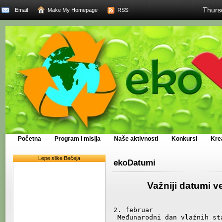
Thurs
Email
Make My Homepage
RSS
Početna
Program i misija
Naše aktivnosti
Konkursi
Kre
Lepe slike Bečeja
ekoDatumi
Važniji datumi v
2. februar 

 Međunarodni dan vlažnih staništa
